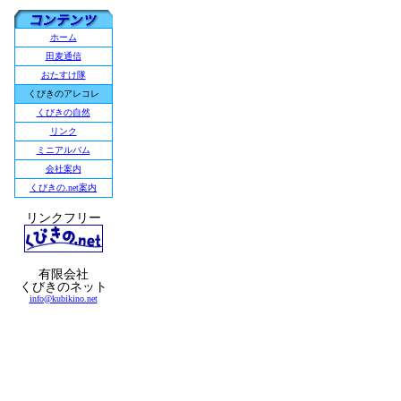
ホーム
田麦通信
おたすけ隊
くびきのアレコレ
くびきの自然
リンク
ミニアルバム
会社案内
くびきの.net案内
リンクフリー
有限会社
くびきのネット
info@kubikino.net