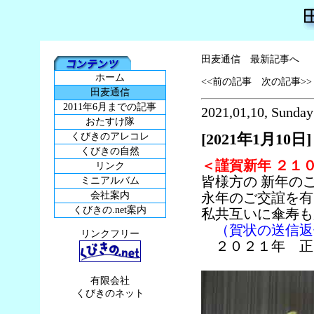
田麦通信 最新記事へ
ホーム
<<前の記事
次の記事>>
田麦通信
2011年6月までの記事
2021,01,10, Sunday
おたすけ隊
[2021年1月10日]
くびきのアレコレ
くびきの自然
＜謹賀新年 ２１
リンク
皆様方の 新年の
ミニアルバム
会社案内
永年のご交誼を
くびきの.net案内
私共互いに傘寿も
（賀状の送信返
リンクフリー
２０２１年 正
有限会社
くびきのネット