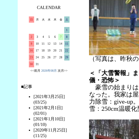
CALENDAR
日
月
火
水
木
金
土
1
2
3
4
5
6
7
8
9
10
11
12
13
14
15
16
17
18
19
20
21
22
（写真は、昨秋の
23
24
25
26
27
28
29
30
31
<<前月
2026年08月
次月>>
＜「大雪警報」ま
儀・恐怖＞
豪雪の始まりは12
■記事
なった。我家は屋
[2021年3月25日]
力除雪：give-up
(03/25)
雪：250cm温暖
[2021年2月1日]
(02/01)
[2021年1月10日]
(01/10)
[2020年11月25日]
(11/25)