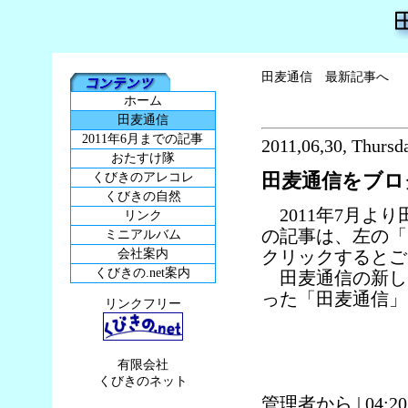
田麦通信 最新記事へ
ホーム
田麦通信
2011年6月までの記事
2011,06,30, Thursd
おたすけ隊
田麦通信をブロ
くびきのアレコレ
くびきの自然
2011年7月より
リンク
の記事は、左の「
ミニアルバム
会社案内
クリックするとご
くびきの.net案内
田麦通信の新しい
った「田麦通信」
リンクフリー
有限会社
くびきのネット
管理者から
| 04:2