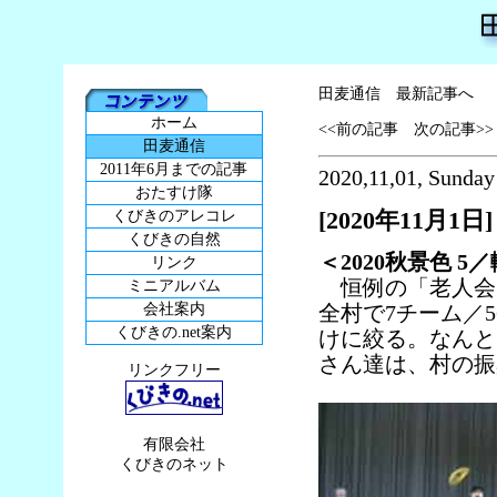
田麦通信 最新記事へ
ホーム
<<前の記事
次の記事>>
田麦通信
2011年6月までの記事
2020,11,01, Sunday
おたすけ隊
[2020年11月1日]
くびきのアレコレ
くびきの自然
＜2020秋景色 
リンク
恒例の「老人会
ミニアルバム
会社案内
全村で7チーム／
くびきの.net案内
けに絞る。なんと
さん達は、村の振
リンクフリー
有限会社
くびきのネット