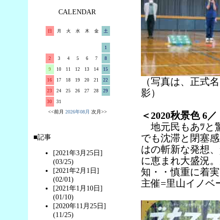
CALENDAR
日
月
火
水
木
金
土
1
2
3
4
5
6
7
8
9
10
11
12
13
14
15
（写真は、正式名＝
16
17
18
19
20
21
22
影）
23
24
25
26
27
28
29
30
31
<<前月
2026年08月
次月>>
＜2020秋景色 
地元民もあﾂと
でも沈滞と閉塞感が
■記事
はの斬新な発想、p
[2021年3月25日]
に恵まれ大盛況。
(03/25)
知・・慎重に着実
[2021年2月1日]
(02/01)
主催=里山イノベーション研
[2021年1月10日]
(01/10)
[2020年11月25日]
(11/25)