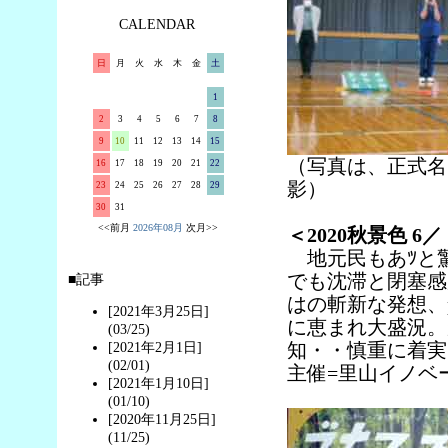
CALENDAR
日
月
火
水
木
金
土
1
2
3
4
5
6
7
8
9
10
11
12
13
14
15
（写真は、正式名＝
16
17
18
19
20
21
22
影）
23
24
25
26
27
28
29
30
31
<<前月
2026年08月
次月>>
＜2020秋景色 
地元民もあﾂと
でも沈滞と閉塞感が
■記事
はの斬新な発想、p
[2021年3月25日]
に恵まれ大盛況。
(03/25)
知・・慎重に着実
[2021年2月1日]
(02/01)
主催=里山イノベーション研
[2021年1月10日]
(01/10)
[2020年11月25日]
(11/25)