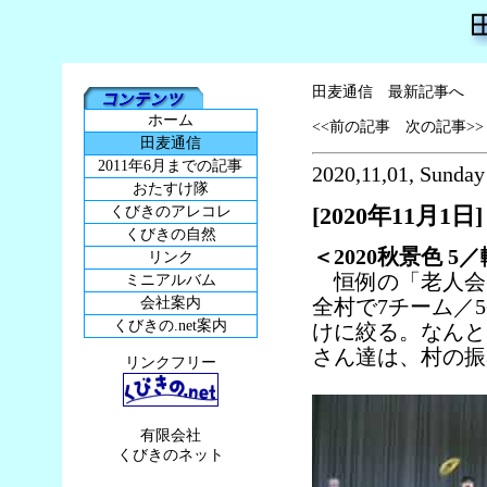
田麦通信 最新記事へ
ホーム
<<前の記事
次の記事>>
田麦通信
2011年6月までの記事
2020,11,01, Sunday
おたすけ隊
[2020年11月1日]
くびきのアレコレ
くびきの自然
＜2020秋景色 
リンク
恒例の「老人会
ミニアルバム
会社案内
全村で7チーム／
くびきの.net案内
けに絞る。なんと
さん達は、村の振
リンクフリー
有限会社
くびきのネット