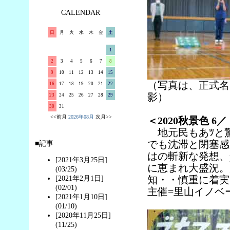
CALENDAR
日
月
火
水
木
金
土
1
2
3
4
5
6
7
8
9
10
11
12
13
14
15
（写真は、正式名＝
16
17
18
19
20
21
22
影）
23
24
25
26
27
28
29
30
31
<<前月
2026年08月
次月>>
＜2020秋景色 
地元民もあﾂと
でも沈滞と閉塞感が
■記事
はの斬新な発想、p
[2021年3月25日]
に恵まれ大盛況。
(03/25)
知・・慎重に着実
[2021年2月1日]
(02/01)
主催=里山イノベーション研
[2021年1月10日]
(01/10)
[2020年11月25日]
(11/25)