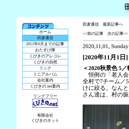
田麦通信 最新記事へ
ホーム
<<前の記事
次の記事>>
田麦通信
2011年6月までの記事
2020,11,01, Sunday
おたすけ隊
[2020年11月1日]
くびきのアレコレ
くびきの自然
＜2020秋景色 
リンク
恒例の「老人会
ミニアルバム
会社案内
全村で7チーム／
くびきの.net案内
けに絞る。なんと
さん達は、村の振
リンクフリー
有限会社
くびきのネット