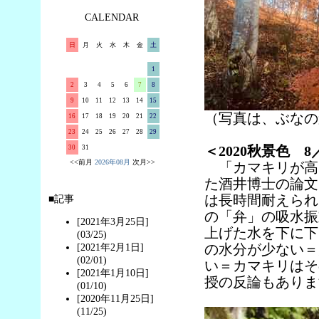
CALENDAR
日
月
火
水
木
金
土
1
2
3
4
5
6
7
8
9
10
11
12
13
14
15
（写真は、ぶなの森
16
17
18
19
20
21
22
23
24
25
26
27
28
29
＜2020秋景色
30
31
<<前月
2026年08月
次月>>
「カマキリが高い
た酒井博士の論文
は長時間耐えられ
■記事
の「弁」の吸水振
[2021年3月25日]
上げた水を下に下
(03/25)
の水分が少ない＝
[2021年2月1日]
(02/01)
い＝カマキリはそ
[2021年1月10日]
授の反論もありま
(01/10)
[2020年11月25日]
(11/25)