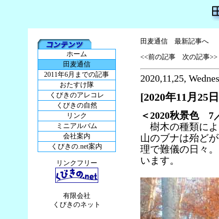
田麦通信 最新記事へ
ホーム
<<前の記事
次の記事>>
田麦通信
2011年6月までの記事
2020,11,25, Wedne
おたすけ隊
[2020年11月25日
くびきのアレコレ
くびきの自然
＜2020秋景色 
リンク
樹木の種類により
ミニアルバム
会社案内
山のブナは殆どが
くびきの.net案内
理で難儀の日々。
います。
リンクフリー
有限会社
くびきのネット