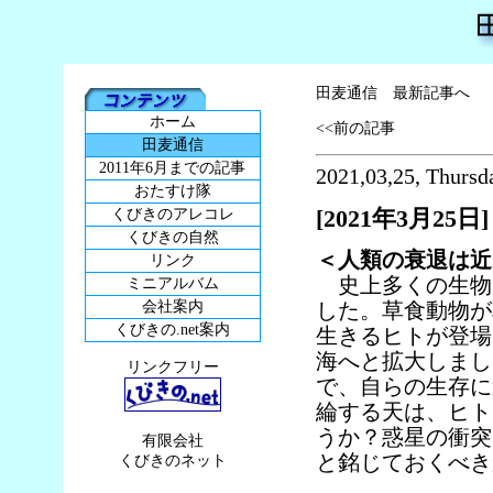
田麦通信 最新記事へ
ホーム
<<前の記事
田麦通信
2011年6月までの記事
2021,03,25, Thursd
おたすけ隊
[2021年3月25日]
くびきのアレコレ
くびきの自然
＜人類の衰退は近
リンク
史上多くの生物
ミニアルバム
会社案内
した。草食動物が
くびきの.net案内
生きるヒトが登場
海へと拡大しまし
リンクフリー
で、自らの生存に
綸する天は、ヒト
うか？惑星の衝突
有限会社
と銘じておくべき
くびきのネット