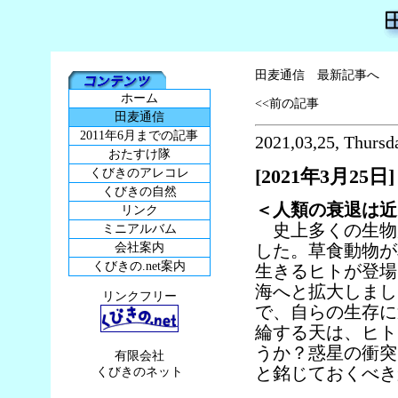
田麦通信 最新記事へ
ホーム
<<前の記事
田麦通信
2011年6月までの記事
2021,03,25, Thursd
おたすけ隊
[2021年3月25日]
くびきのアレコレ
くびきの自然
＜人類の衰退は近
リンク
史上多くの生物
ミニアルバム
会社案内
した。草食動物が
くびきの.net案内
生きるヒトが登場
海へと拡大しまし
リンクフリー
で、自らの生存に
綸する天は、ヒト
うか？惑星の衝突
有限会社
と銘じておくべき
くびきのネット