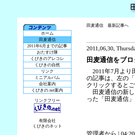
田麦通信 最新記事へ
ホーム
田麦通信
2011年6月までの記事
2011,06,30, Thursd
おたすけ隊
田麦通信をブロ
くびきのアレコレ
くびきの自然
2011年7月より
リンク
の記事は、左の「
ミニアルバム
会社案内
クリックするとご
くびきの.net案内
田麦通信の新しい
った「田麦通信」
リンクフリー
有限会社
くびきのネット
管理者から
| 04:2