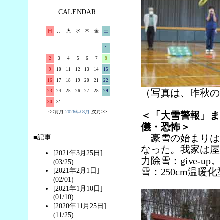
CALENDAR
日
月
火
水
木
金
土
1
2
3
4
5
6
7
8
9
10
11
12
13
14
15
16
17
18
19
20
21
22
（写真は、昨秋の
23
24
25
26
27
28
29
30
31
<<前月
2026年08月
次月>>
＜「大雪警報」ま
儀・恐怖＞
豪雪の始まりは12
■記事
なった。我家は屋
[2021年3月25日]
力除雪：give-up
(03/25)
雪：250cm温暖
[2021年2月1日]
(02/01)
[2021年1月10日]
(01/10)
[2020年11月25日]
(11/25)