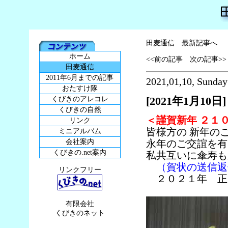
田麦通信 最新記事へ
ホーム
<<前の記事
次の記事>>
田麦通信
2011年6月までの記事
2021,01,10, Sunday
おたすけ隊
[2021年1月10日]
くびきのアレコレ
くびきの自然
＜謹賀新年 ２１
リンク
皆様方の 新年の
ミニアルバム
会社案内
永年のご交誼を
くびきの.net案内
私共互いに傘寿も
（賀状の送信返
リンクフリー
２０２１年 正
有限会社
くびきのネット