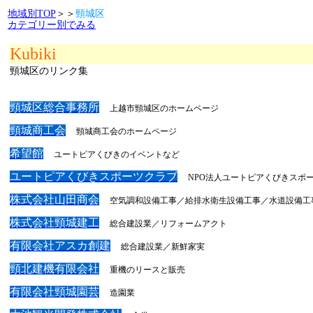
地域別TOP
＞＞
頸城区
カテゴリー別でみる
Kubiki
頸城区のリンク集
頸城区総合事務所
上越市頸城区のホームページ
頸城商工会
頸城商工会のホームページ
希望館
ユートピアくびきのイベントなど
ユートピアくびきスポーツクラブ
NPO法人ユートピアくびきスポ
株式会社山田商会
空気調和設備工事／給排水衛生設備工事／水道設備工
株式会社頸城建工
総合建設業／リフォームアクト
有限会社アスカ創建
総合建設業／新鮮家実
頸北建機有限会社
重機のリースと販売
有限会社頸城園芸
造園業