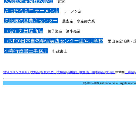
大池観光開発株式会社
食堂
さっぽろ食堂 ラーメン店
ラーメン店
久比岐の里農産センター
農畜産・水産卸売業
（資）丸田屋商店
菓子製造・酒小売業
（NPO)日本自然学習実践センター里やま学校
里山保全活動・
小寺行政書士事務所
行政書士
地域別リンク集TOP
|
大島区
|
松代
|
松之山
|
安塚区
|
浦川原区
|
牧区
|
吉川区
|
柿崎区
|
大潟区
|頸城区|
三和区
|
（C)2001-2009 kubikino.net all rights reserv