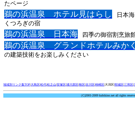
たページ
鵜の浜温泉 ホテル見はらし
日本
くつろぎの宿
鵜の浜温泉 日本海
四季の御宿割烹旅
鵜の浜温泉 グランドホテルみか
の建築技術をお楽しみください
地域別リンク集TOP
|
大島区
|
松代
|
松之山
|
安塚区
|
浦川原区
|
牧区
|
吉川区
|
柿崎区
|大潟区|
頸城区
|
三和区
|
（C)2001-2009 kubikino.net all rights reserv