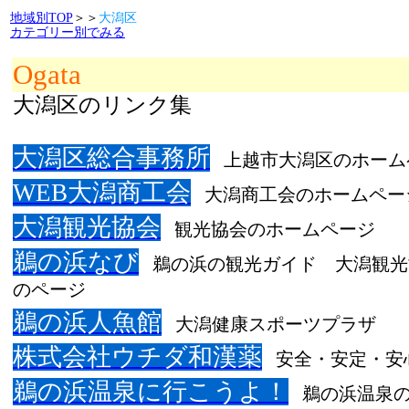
地域別TOP
＞＞
大潟区
カテゴリー別でみる
Ogata
大潟区のリンク集
大潟区総合事務所
上越市大潟区のホーム
WEB大潟商工会
大潟商工会のホームペー
大潟観光協会
観光協会のホームページ
鵜の浜なび
鵜の浜の観光ガイド 大潟観光
のページ
鵜の浜人魚館
大潟健康スポーツプラザ
株式会社ウチダ和漢薬
安全・安定・安
鵜の浜温泉に行こうよ！
鵜の浜温泉