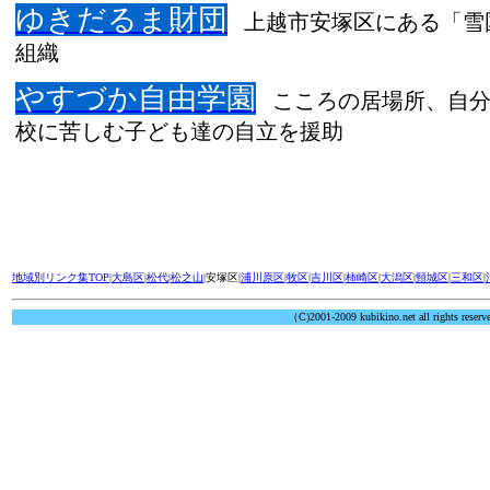
ゆきだるま財団
上越市安塚区にある「雪
組織
やすづか自由学園
こころの居場所、自
校に苦しむ子ども達の自立を援助
地域別リンク集TOP
|
大島区
|
松代
|
松之山
|安塚区|
浦川原区
|
牧区
|
吉川区
|
柿崎区
|
大潟区
|
頸城区
|
三和区
|
（C)2001-2009 kubikino.net all rights reserv