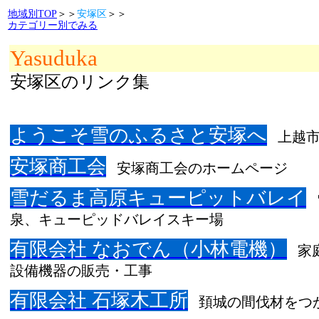
地域別TOP
＞＞
安塚区
＞＞
カテゴリー別でみる
Yasuduka
安塚区のリンク集
ようこそ雪のふるさと安塚へ
上越
安塚商工会
安塚商工会のホームページ
雪だるま高原キューピットバレイ
泉、キューピッドバレイスキー場
有限会社 なおでん（小林電機）
家
設備機器の販売・工事
有限会社 石塚木工所
頚城の間伐材をつ