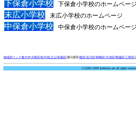
下保倉小学校
下保倉小学校のホームペー
末広小学校
末広小学校のホームページ
中保倉小学校
中保倉小学校のホームペー
地域別リンク集TOP
|
大島区
|
松代
|
松之山
|
安塚区
|浦川原区|
牧区
|
吉川区
|
柿崎区
|
大潟区
|
頸城区
|
三和区
|
（C)2001-2009 kubikino.net all rights reserv