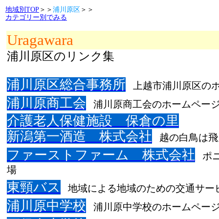
地域別TOP
＞＞
浦川原区
＞＞
カテゴリー別でみる
Uragawara
浦川原区のリンク集
浦川原区総合事務所
上越市浦川原区の
浦川原商工会
浦川原商工会のホームペー
介護老人保健施設 保倉の里
新潟第一酒造 株式会社
越の白鳥は飛
ファーストファーム 株式会社
ポ
場
東頸バス
地域による地域のための交通サー
浦川原中学校
浦川原中学校のホームペー