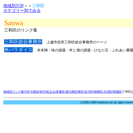
地域別TOP
＞＞
三和区
カテゴリー別でみる
Sanwa
三和区のリンク集
三和区総合事務所
上越市役所三和区総合事務所のページ
米パラダイス
米本陣・味の謎蔵・米と酒の謎蔵・ひなた荘・ふれあい農
地域別リンク集TOP
|
大島区
|
松代
|
松之山
|
安塚区
|
浦川原区
|
牧区
|
吉川区
|
柿崎区
|
大潟区
|
頸城区
|三和区|
（C)2001-2009 kubikino.net all rights reserv